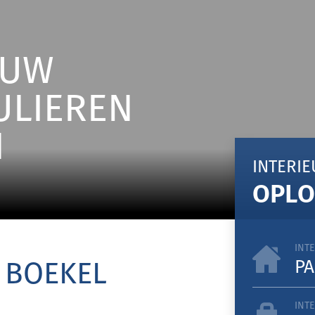
OUW
ULIEREN
N
INTERI
OPLO
INT
 BOEKEL
PA
INT