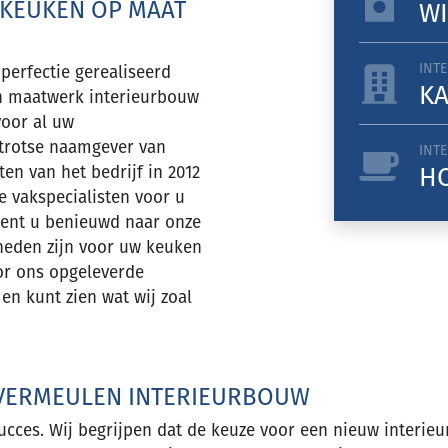
 KEUKEN OP MAAT
WI
INT
perfectie gerealiseerd
K
en maatwerk interieurbouw
voor al uw
 trotse naamgever van
INT
H
en van het bedrijf in 2012
e vakspecialisten voor u
Bent u benieuwd naar onze
kheden zijn voor uw keuken
or ons opgeleverde
en kunt zien wat wij zoal
 VERMEULEN INTERIEURBOUW
ces. Wij begrijpen dat de keuze voor een nieuw interieur