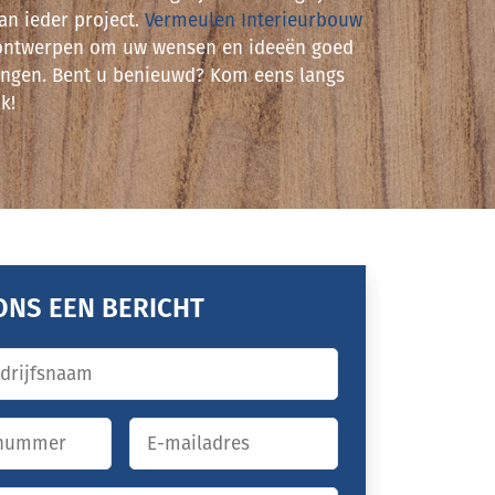
an ieder project.
Vermeulen Interieurbouw
ontwerpen om uw wensen en ideeën goed
rengen. Bent u benieuwd? Kom eens langs
k!
ONS EEN BERICHT
ijfsnaam
*
E-
mailadres