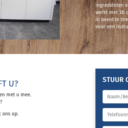
ingrediënten v
werkt met 3D 
in beeld te b
voor een indru
STUUR 
T U?
Naam/bedr
ken met u mee.
?
Telefoon
t ons op.